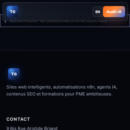
Skip
to
TG
Audit IA
EN
content
AUCUN PRODUIT NE CORRESPOND À VOTRE SÉLECTION.
TG
Sites web intelligents, automatisations n8n, agents IA,
contenus SEO et formations pour PME ambitieuses.
CONTACT
9 Bis Rue Aristide Briand