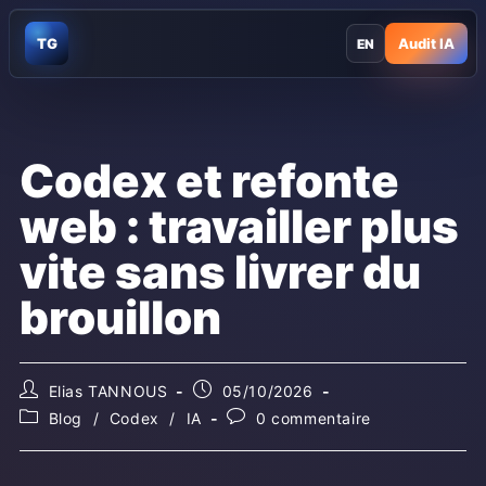
Skip
to
TG
Audit IA
EN
content
Codex et refonte
web : travailler plus
vite sans livrer du
brouillon
Auteur/autrice
Publication
Elias TANNOUS
05/10/2026
de
publiée :
Post
Commentaires
Blog
/
Codex
/
IA
0 commentaire
la
category:
de
publication :
la
publication :