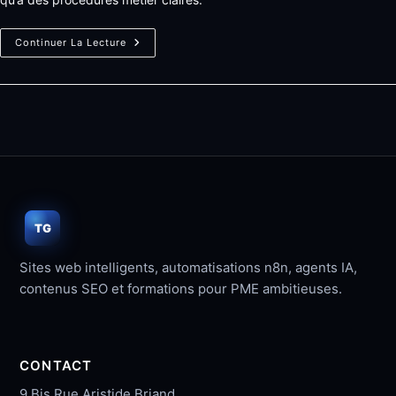
Claude
Continuer La Lecture
En
Entreprise
:
Créer
Des
Prompts
Utiles
Pour
Une
Équipe
TG
Sites web intelligents, automatisations n8n, agents IA,
contenus SEO et formations pour PME ambitieuses.
CONTACT
9 Bis Rue Aristide Briand