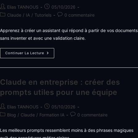
Auteur/autrice
Publication
Elias TANNOUS
05/10/2026
de
publiée :
Post
Commentaires
Claude
/
IA
/
Tutoriels
0 commentaire
la
category:
de
publication :
la
Apprenez à créer un assistant qui répond à partir de vos documents
publication :
sans inventer et avec une validation claire.
Créer
Continuer La Lecture
Un
Assistant
Client
Avec
Claude
Et
Claude en entreprise : créer des
Vos
Documents
prompts utiles pour une équipe
Auteur/autrice
Publication
Elias TANNOUS
05/10/2026
de
publiée :
Post
Commentaires
Blog
/
Claude
/
Formation IA
0 commentaire
la
category:
de
publication :
la
Les meilleurs prompts ressemblent moins à des phrases magiques
publication :
qu’à des procédures métier claires.